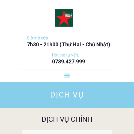
TRANG CHỦ
BẢNG GIÁ DỊCH VỤ
CHÍNH SÁCH
NHƯỢNG QUYỀN
Giờ mở cửa
7h30 - 21h00 (Thứ Hai - Chủ Nhật)
CHÍNH SÁCH
BUSINESS CLASS
Hotline tư vấn:
0789.427.999
CHÍNH SÁCH
PRIORITY
CHÍNH SÁCH FAST
DỊCH VỤ
& CONVENIENT
DỊCH VỤ CHÍNH