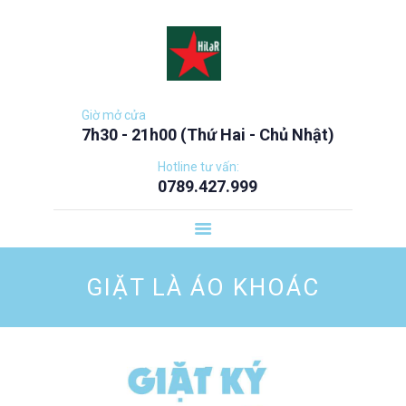
TRANG CHỦ
BẢNG GIÁ DỊCH VỤ
CHÍNH SÁCH
NHƯỢNG QUYỀN
Giờ mở cửa
7h30 - 21h00 (Thứ Hai - Chủ Nhật)
CHÍNH SÁCH
BUSINESS CLASS
Hotline tư vấn:
0789.427.999
CHÍNH SÁCH
PRIORITY
CHÍNH SÁCH FAST
GIẶT LÀ ÁO KHOÁC
& CONVENIENT