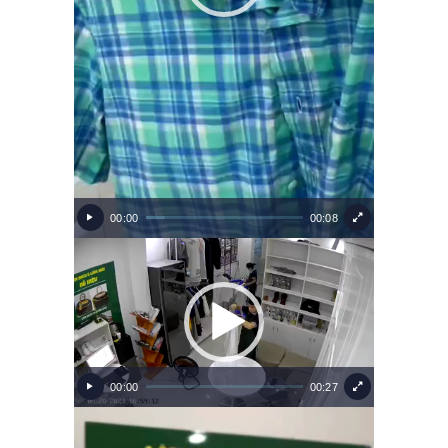
00:00
00:08
Video
Player
00:00
00:27
Video
Player