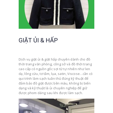
GIẶT ỦI & HẤP
Dịch vụ giặt ủi & giặt hấp chuyên dành cho đồ
thời trang văn phòng, công sở và đồ thời trang
cao cấp có nguồn gốc sợi từ tự nhiên như len
dạ, lông cừu, tơ tằm, lụa, satin, Viscose…cần có
qui trình làm sạch tuân thủ đúng kỹ thuật để
đảm bảo đồ giặt được bền màu, không bị biến
dạng và kỹ thuật là ủi chuyên nghiệp để giữ
được phom dáng sau khi được làm sạch.
Video
Player